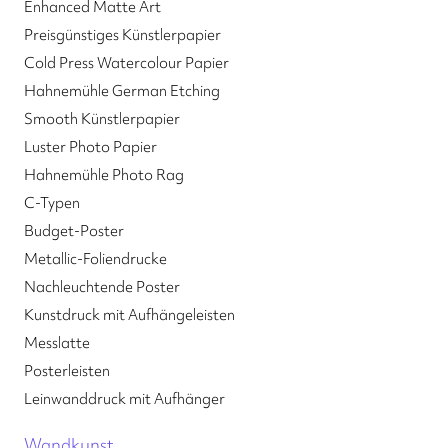
Rechtliche Dokumentation
Enhanced Matte Art
Preisgünstiges Künstlerpapier
Cold Press Watercolour Papier
Hahnemühle German Etching
Smooth Künstlerpapier
Luster Photo Papier
Hahnemühle Photo Rag
C-Typen
Budget-Poster
Metallic-Foliendrucke
Nachleuchtende Poster
Kunstdruck mit Aufhängeleisten
Messlatte
Posterleisten
Leinwanddruck mit Aufhänger
Wandkunst