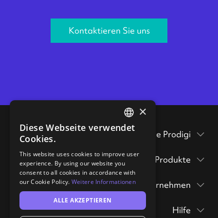
Kontaktieren Sie uns
×
Diese Webseite verwendet
ENGLISH
Testen Sie Prodigi
Cookies.
GERMAN
Verpackungsbeilagen
This website uses cookies to improve user
Produkte
experience. By using our website you
Prodigi Pro
consent to all cookies in accordance with
Musterpackung
our Cookie Policy.
Weitere Informationen
Unternehmen
Druck API
anfordern
Prodigi Group
ALLE AKZEPTIEREN
Über
Ecommerce integrations
Drucke & Poster
hi@prodigi.com
Hilfe