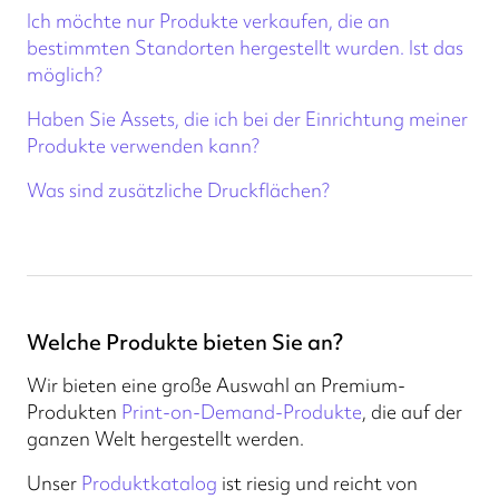
Zahlungen & Preise
Ich möchte nur Produkte verkaufen, die an
Druck-API
bestimmten Standorten hergestellt wurden. Ist das
Druck
möglich?
Prodigi Pro
Haben Sie Assets, die ich bei der Einrichtung meiner
Produktvorschau-Funktion
Produkte verwenden kann?
Produktion & Fertigung
Was sind zusätzliche Druckflächen?
Produkte
Rücksendungen & Stornierungen
Versand
Shopify
Besteuerung
Welche Produkte bieten Sie an?
Nachhaltigkeit
Wir bieten eine große Auswahl an Premium-
Produkten
Print-on-Demand-Produkte
, die auf der
ganzen Welt hergestellt werden.
Unser
Produktkatalog
ist riesig und reicht von