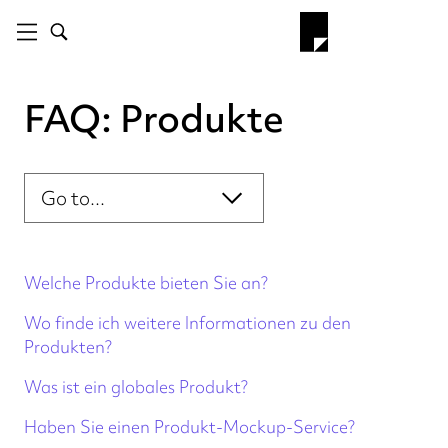
FAQ: Produkte
Über Prodigi
Bereichsnavigation
Leinwände
Etsy
Bilderrahmen
Welche Produkte bieten Sie an?
Bildarchiv
Wo finde ich weitere Informationen zu den
Bilder
Produkten?
Integrationen
Was ist ein globales Produkt?
Ordnung
Verpackung
Haben Sie einen Produkt-Mockup-Service?