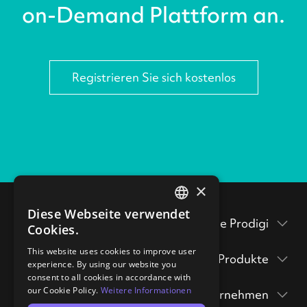
on-Demand Plattform an.
Registrieren Sie sich kostenlos
×
Diese Webseite verwendet
ENGLISH
Testen Sie Prodigi
Cookies.
GERMAN
Verpackungsbeilagen
This website uses cookies to improve user
Produkte
experience. By using our website you
Prodigi Pro
consent to all cookies in accordance with
Musterpackung
our Cookie Policy.
Weitere Informationen
Unternehmen
Druck API
anfordern