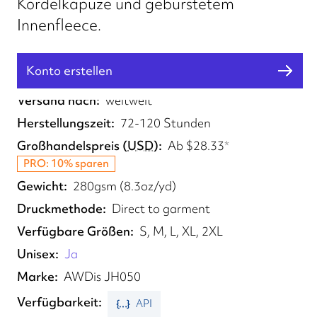
Kordelkapuze und gebürstetem
Innenfleece.
Konto erstellen
Erfüllt von
UK, EU
Versand nach
weltweit
Herstellungszeit
72-120 Stunden
Großhandelspreis
(
USD
)
Ab
$28.33
*
PRO: 10% sparen
Gewicht
280gsm (8.3oz/yd)
Druckmethode
Direct to garment
Verfügbare Größen
S, M, L, XL, 2XL
Unisex
Ja
Marke
AWDis JH050
Verfügbarkeit
API