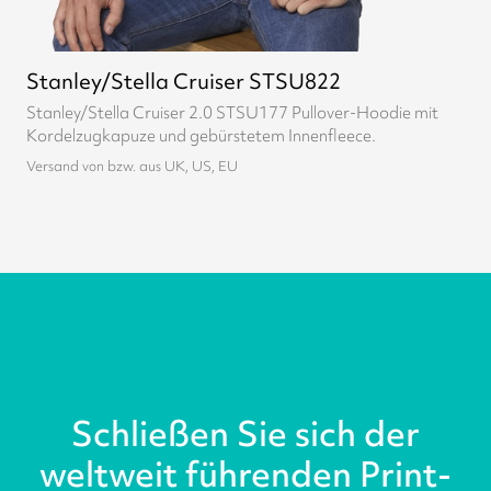
Stanley/Stella Cruiser STSU822
Stanley/Stella Cruiser 2.0 STSU177 Pullover-Hoodie mit
Kordelzugkapuze und gebürstetem Innenfleece.
Versand von bzw. aus UK, US, EU
Schließen Sie sich der
weltweit führenden Print-