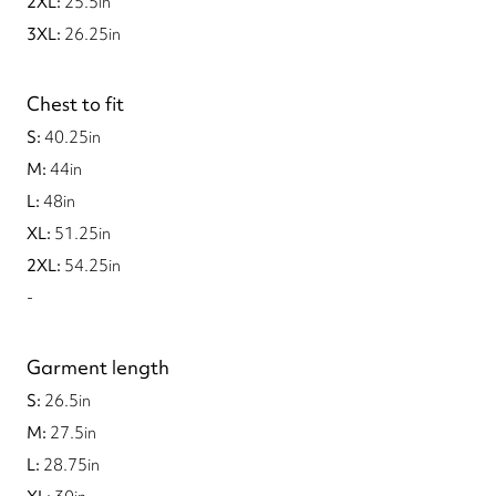
25.5
in
26.25
in
Chest to fit
40.25
in
44
in
48
in
51.25
in
54.25
in
-
Garment length
26.5
in
27.5
in
28.75
in