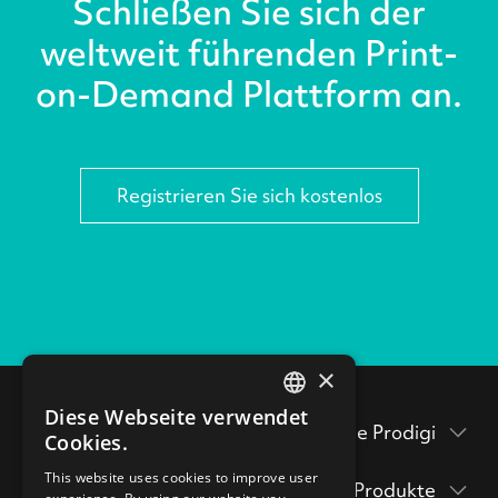
Schließen Sie sich der
weltweit führenden Print-
on-Demand Plattform an.
Registrieren Sie sich kostenlos
×
Diese Webseite verwendet
ENGLISH
Testen Sie Prodigi
Cookies.
GERMAN
Verpackungsbeilagen
This website uses cookies to improve user
Produkte