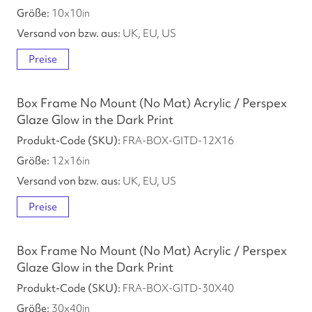
10
x
10
in
UK, EU, US
Preise
Box Frame No Mount (No Mat) Acrylic / Perspex
Glaze Glow in the Dark Print
FRA-BOX-GITD-12X16
12
x
16
in
UK, EU, US
Preise
Box Frame No Mount (No Mat) Acrylic / Perspex
Glaze Glow in the Dark Print
FRA-BOX-GITD-30X40
30
x
40
in