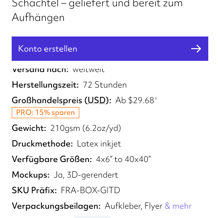
Schachtel – geliefert und bereit zum
Aufhängen
Konto erstellen
Erfüllt von
UK, EU, US
Versand nach
weltweit
Herstellungszeit
72 Stunden
Großhandelspreis
(
USD
)
Ab
$29.68
*
PRO: 15% sparen
Gewicht
210gsm (6.2oz/yd)
Druckmethode
Latex inkjet
Verfügbare Größen
4x6” to 40x40”
Mockups
Ja, 3D-gerendert
SKU Präfix
FRA-BOX-GITD
Verpackungsbeilagen
Aufkleber, Flyer
& mehr