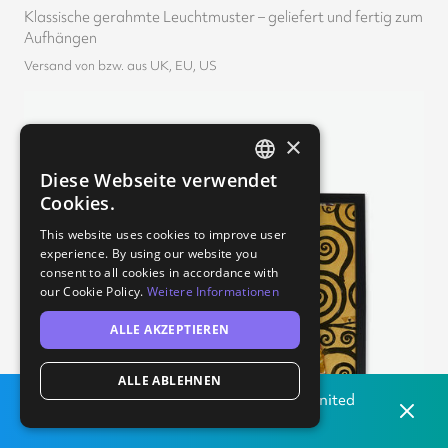
Klassische gerahmte Leuchtmuster – geliefert und fertig zum
Aufhängen
Versand von bzw. aus UK, EU, US
×
Diese Webseite verwendet
ENGLISH
Cookies.
GERMAN
This website uses cookies to improve user
experience. By using our website you
consent to all cookies in accordance with
our Cookie Policy.
Weitere Informationen
ALLE AKZEPTIEREN
ALLE ABLEHNEN
Lokal drucken
von unserem Druckereien in
United
Dismis
States.