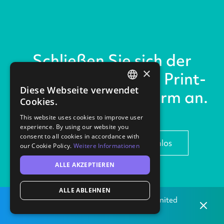
Schließen Sie sich der
×
weltweit führenden Print-
Diese Webseite verwendet
on-Demand Plattform an.
ENGLISH
Cookies.
GERMAN
This website uses cookies to improve user
experience. By using our website you
consent to all cookies in accordance with
Registrieren Sie sich kostenlos
our Cookie Policy.
Weitere Informationen
ALLE AKZEPTIEREN
ALLE ABLEHNEN
Lokal drucken
von unserem Druckereien in
United
Dismis
States.