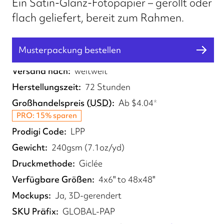
Ein Satin-Glanz-Fotopapier – gerollt oder
flach geliefert, bereit zum Rahmen.
Musterpackung bestellen
Erfüllt von
UK, EU, US, CA, AU, SE
Versand nach
weltweit
Herstellungszeit
72 Stunden
Großhandelspreis
(
USD
)
Ab
$4.04
*
PRO: 15% sparen
Prodigi Code
LPP
Gewicht
240gsm (7.1oz/yd)
Druckmethode
Giclée
Verfügbare Größen
4x6" to 48x48"
Mockups
Ja, 3D-gerendert
SKU Präfix
GLOBAL-PAP