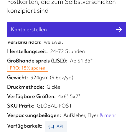
Postkarten, die zum Selbstverschicken
konzipiert sind
Konto erstellen
Erfüllt von
UK, EU
Versand nach
weltweit
Herstellungszeit
24-72 Stunden
Großhandelspreis
(
USD
)
Ab
$1.35
*
PRO: 15% sparen
Gewicht
324gsm (9.6oz/yd)
Druckmethode
Giclée
Verfügbare Größen
4x6", 5x7"
SKU Präfix
GLOBAL-POST
Verpackungsbeilagen
Aufkleber, Flyer
& mehr
Verfügbarkeit
API