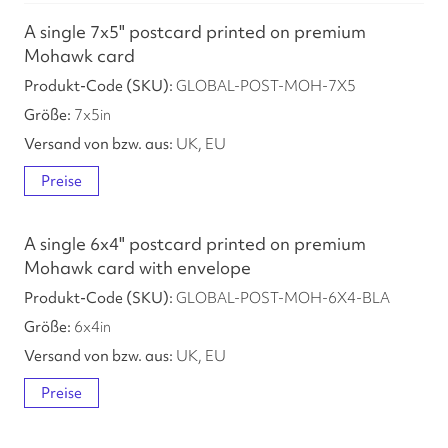
A single 7x5" postcard printed on premium
Mohawk card
GLOBAL-POST-MOH-7X5
7
x
5
in
UK, EU
Preise
A single 6x4" postcard printed on premium
Mohawk card with envelope
GLOBAL-POST-MOH-6X4-BLA
6
x
4
in
UK, EU
Preise