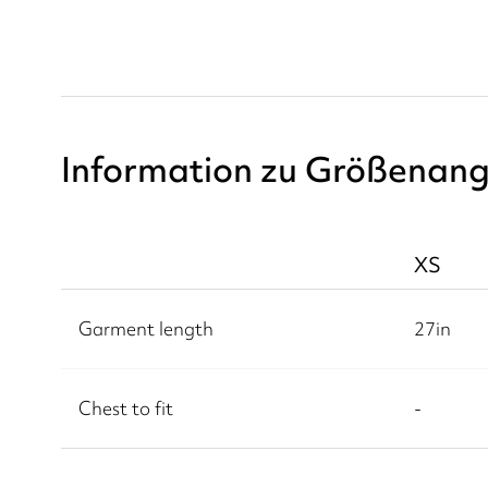
Information zu Größenan
XS
Garment length
27
in
Chest to fit
-