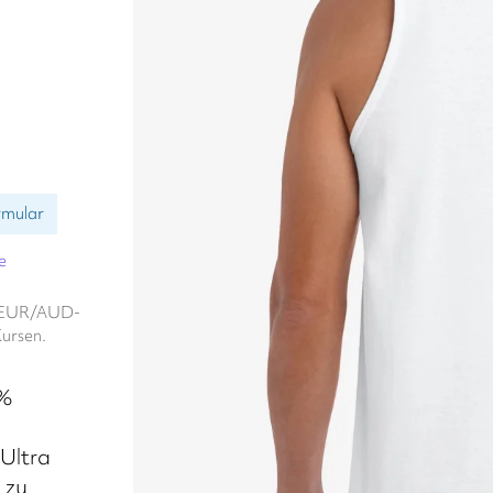
rmular
e
n. EUR/AUD-
ursen.
 %
 Ultra
 zu