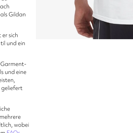
nach
als Gildan
 er sich
il und ein
o-Garment-
s und eine
isten,
geliefert
iche
 mehrere
tlich, wobei
rem
FAQs
.