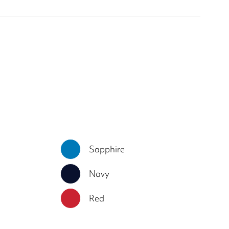
Sapphire
Navy
d
Red