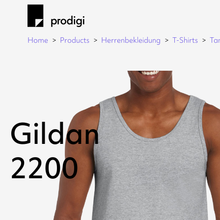
Home
Products
Herrenbekleidung
T-Shirts
Ta
Gildan
2200