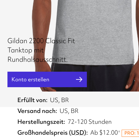
Gildan 2200 Classic Fit
Tanktop mit
Rundhalsausschnitt.
Konto erstellen
Erfüllt von
US, BR
Versand nach
US, BR
Herstellungszeit
72-120 Stunden
Großhandelspreis
(
USD
)
Ab
$12.00
*
PRO: 