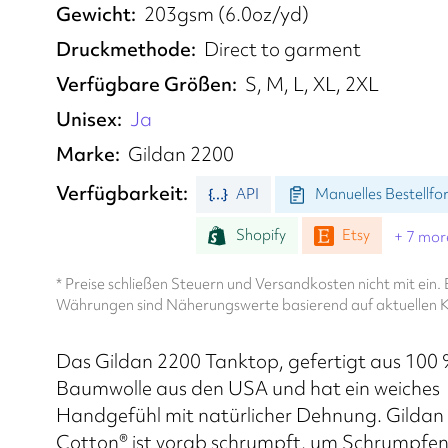
Gewicht
203gsm (6.0oz/yd)
Druckmethode
Direct to garment
Verfügbare Größen
S, M, L, XL, 2XL
Unisex
Ja
Marke
Gildan 2200
Verfügbarkeit
API
Manuelles Bestellfo
Shopify
Etsy
+ 7 mor
* Preise schließen Steuern und Versandkosten nicht mit ei
Währungen sind Näherungswerte basierend auf aktuellen K
Das Gildan 2200 Tanktop, gefertigt aus 100
Baumwolle aus den USA und hat ein weiches
Handgefühl mit natürlicher Dehnung. Gildan
Cotton® ist vorab schrumpft, um Schrumpfen