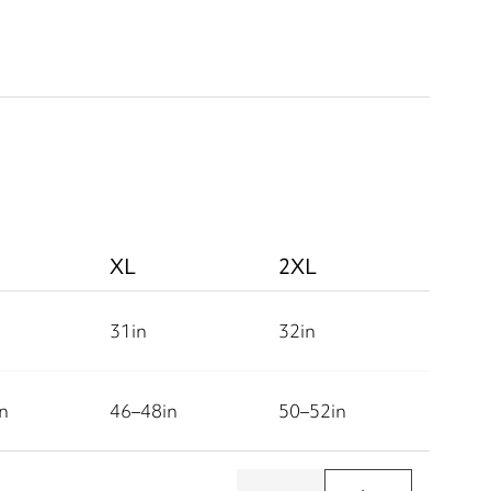
XL
2XL
31
in
32
in
in
46–48
in
50–52
in