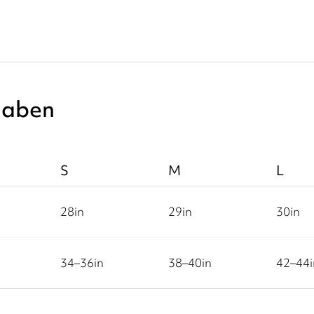
gaben
S
M
L
28
in
29
in
30
in
34–36
in
38–40
in
42–44