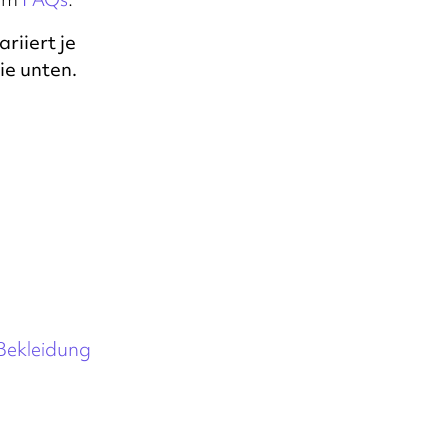
riiert je
ie unten.
Bekleidung