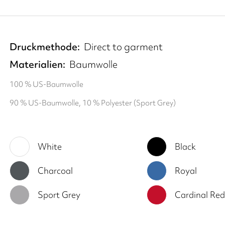
Druckmethode
Direct to garment
Materialien
Baumwolle
100 % US-Baumwolle
90 % US-Baumwolle, 10 % Polyester (Sport Grey)
White
Black
Charcoal
Royal
Sport Grey
Cardinal Re