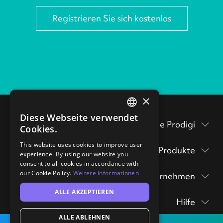
Registrieren Sie sich kostenlos
×
Diese Webseite verwendet
ENGLISH
Testen Sie Prodigi
Cookies.
GERMAN
Verpackungsbeilagen
This website uses cookies to improve user
Produkte
experience. By using our website you
Prodigi Pro
consent to all cookies in accordance with
Musterpackung
our Cookie Policy.
Weitere Informationen
Unternehmen
Druck API
anfordern
Prodigi Group
ALLE AKZEPTIEREN
Über
Ecommerce integrations
Drucke & Poster
hi@prodigi.com
Hilfe
Kontakt
Manuelles
Wandkunst
ALLE ABLEHNEN
Kontakt
Bestellformular