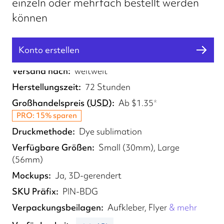
einzeln oder mehrfach bestellt werden
können
Konto erstellen
Erfüllt von
UK
Versand nach
weltweit
Herstellungszeit
72 Stunden
Großhandelspreis
(
USD
)
Ab
$1.35
*
PRO: 15% sparen
Druckmethode
Dye sublimation
Verfügbare Größen
Small (30mm), Large
(56mm)
Mockups
Ja, 3D-gerendert
SKU Präfix
PIN-BDG
Verpackungsbeilagen
Aufkleber, Flyer
& mehr