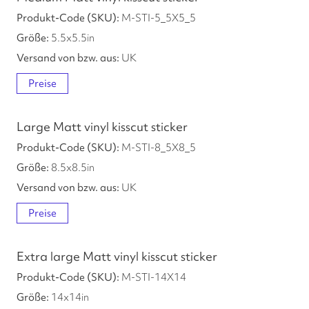
M-STI-5_5X5_5
5.5
x
5.5
in
UK
Preise
Large Matt vinyl kisscut sticker
M-STI-8_5X8_5
8.5
x
8.5
in
UK
Preise
Extra large Matt vinyl kisscut sticker
M-STI-14X14
14
x
14
in