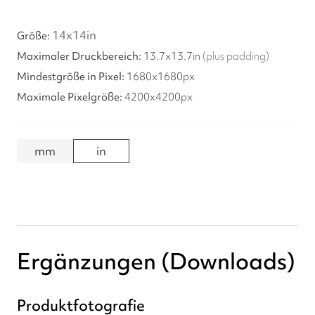
14
x
14
in
13.7
x
13.7
in
(plus padding)
1680x1680px
4200x4200px
mm
in
Ergänzungen (Downloads)
Produktfotografie