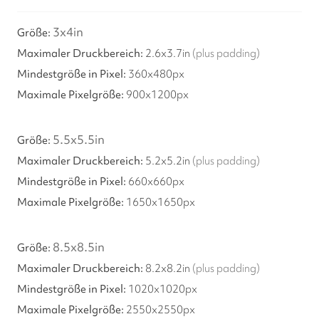
3
x
4
in
2.6
x
3.7
in
(plus padding)
360x480px
900x1200px
5.5
x
5.5
in
5.2
x
5.2
in
(plus padding)
660x660px
1650x1650px
8.5
x
8.5
in
8.2
x
8.2
in
(plus padding)
1020x1020px
2550x2550px