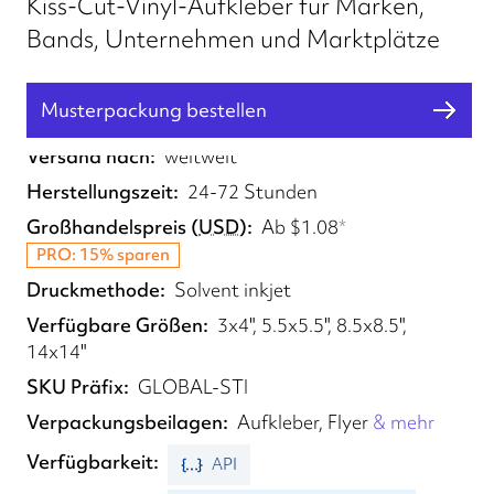
Kiss-Cut-Vinyl-Aufkleber für Marken,
Bands, Unternehmen und Marktplätze
Musterpackung bestellen
Erfüllt von
UK, EU
Versand nach
weltweit
Herstellungszeit
24-72 Stunden
Großhandelspreis
(
USD
)
Ab
$1.08
*
PRO: 15% sparen
Druckmethode
Solvent inkjet
Verfügbare Größen
3x4", 5.5x5.5", 8.5x8.5",
14x14"
SKU Präfix
GLOBAL-STI
Verpackungsbeilagen
Aufkleber, Flyer
& mehr
Verfügbarkeit
API