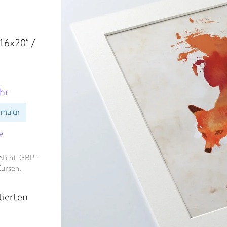
16x20” /
hr
rmular
e
. Nicht-GBP-
ursen.
tierten