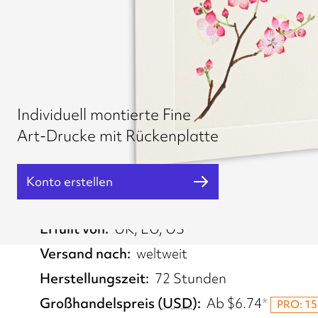
Individuell montierte Fine
Art-Drucke mit Rückenplatte
Konto erstellen
Erfüllt von
UK, EU, US
Versand nach
weltweit
Herstellungszeit
72 Stunden
Großhandelspreis
(
USD
)
Ab
$6.74
*
PRO: 15