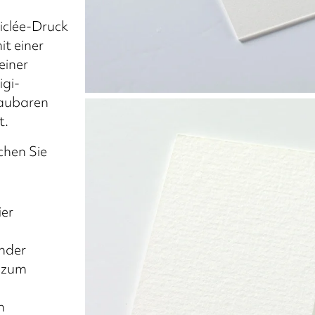
iclée-Druck
it einer
einer
igi-
baubaren
t.
chen Sie
ier
ender
t zum
on