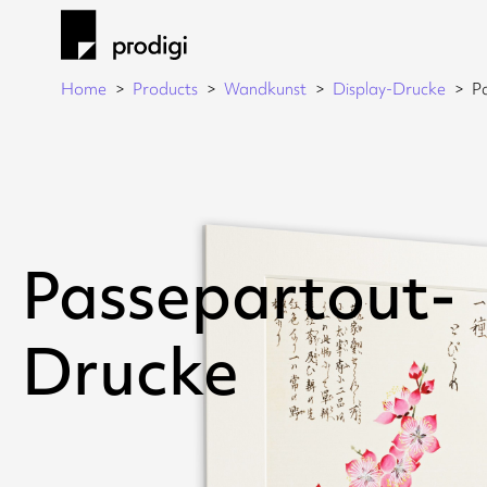
Home
Products
Wandkunst
Display-Drucke
P
Passepartout-
Drucke