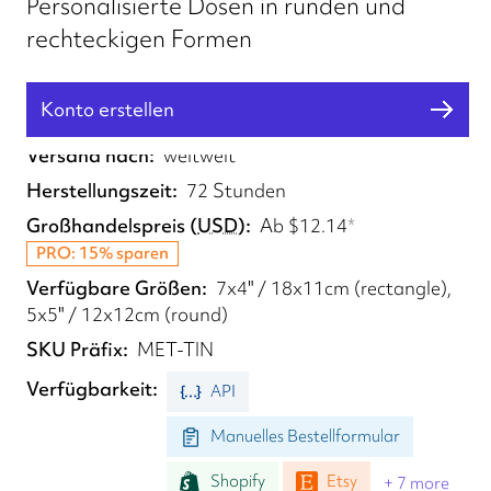
Personalisierte Dosen in runden und
rechteckigen Formen
Konto erstellen
Erfüllt von
UK
Versand nach
weltweit
Herstellungszeit
72 Stunden
Großhandelspreis
(
USD
)
Ab
$12.14
*
PRO: 15% sparen
Verfügbare Größen
7x4" / 18x11cm (rectangle),
5x5" / 12x12cm (round)
SKU Präfix
MET-TIN
Verfügbarkeit
API
Manuelles Bestellformular
Shopify
Etsy
+ 7 more