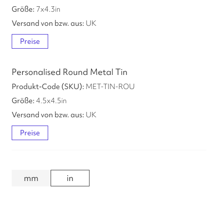
7
x
4.3
in
UK
Preise
Personalised Round Metal Tin
MET-TIN-ROU
4.5
x
4.5
in
UK
Preise
mm
in