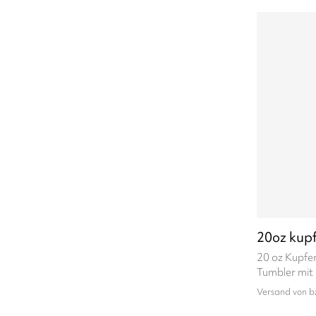
20oz kupf
20 oz Kupfer
Tumbler mit
Versand von b