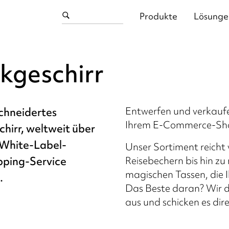
Produkte
Lösunge
nkgeschirr
Entwerfen und verkauf
hneidertes
Ihrem E-Commerce-Sho
chirr, weltweit über
 White-Label-
Unser Sortiment reicht
pping-Service
Reisebechern bis hin z
magischen Tassen, die I
.
Das Beste daran? Wir dr
aus und schicken es dir