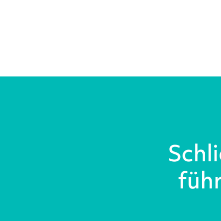
Schli
füh