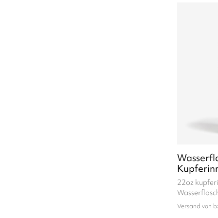
Wasserfl
Kupferin
22oz kupferi
Wasserflasc
Versand von b