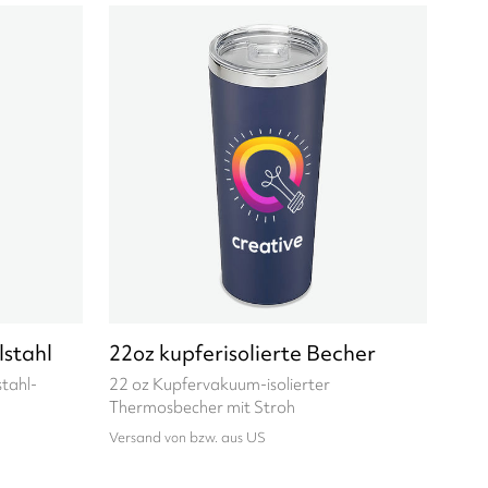
lstahl
22oz kupferisolierte Becher
tahl-
22 oz Kupfervakuum-isolierter
Thermosbecher mit Stroh
Versand von bzw. aus US