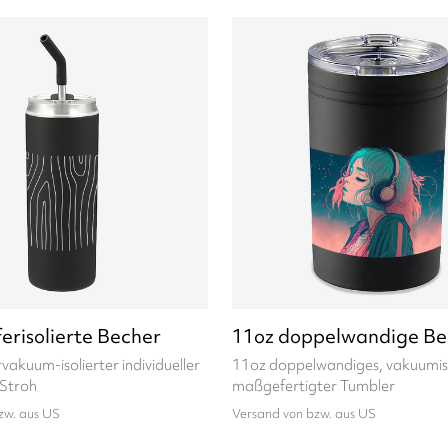
erisolierte Becher
11oz doppelwandige Be
vakuum-isolierter individueller
11oz doppelwandiges, vakuumiso
 Stroh
maßgefertigter Tumbler
zw. aus US
Versand von bzw. aus US