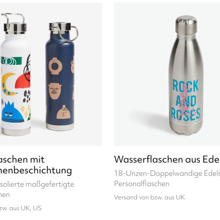
aschen mit
Wasserflaschen aus Ede
nenbeschichtung
18-Unzen-Doppelwandige Edels
Personalflaschen
solierte maßgefertigte
hen
Versand von bzw. aus UK
zw. aus UK, US