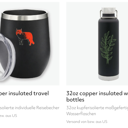
er insulated travel
32oz copper insulated 
bottles
solierte individuelle Reisebecher
32oz kupferisolierte maßgeferti
Wasserflaschen
zw. aus US
Versand von bzw. aus US