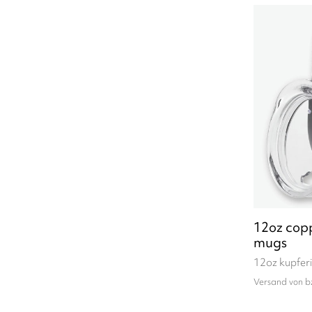
12oz copp
mugs
12oz kupferi
Versand von b