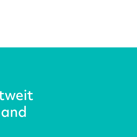
ltweit
mand