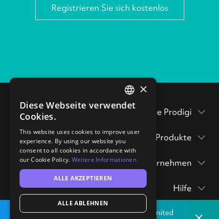
Registrieren Sie sich kostenlos
×
Diese Webseite verwendet
ENGLISH
Testen Sie Prodigi
Cookies.
GERMAN
Verpackungsbeilagen
This website uses cookies to improve user
Produkte
experience. By using our website you
Prodigi Pro
consent to all cookies in accordance with
Musterpackung
our Cookie Policy.
Weitere Informationen
Unternehmen
Druck API
anfordern
Prodigi Group
ALLE AKZEPTIEREN
Über
Ecommerce integrations
Drucke & Poster
hi@prodigi.com
Hilfe
Kontakt
Manuelles
Wandkunst
ALLE ABLEHNEN
Kontakt
Bestellformular
Lokal drucken
von unserem Druckereien in
United
Blog
Aufkleber
Dismis