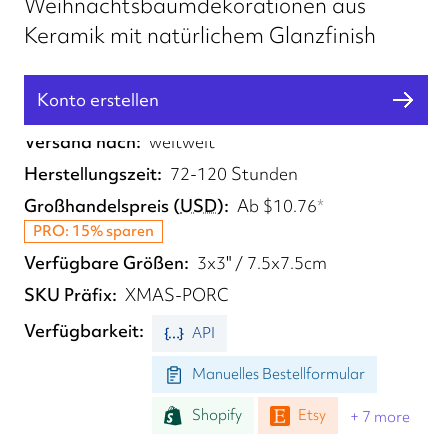
Weihnachtsbaumdekorationen aus
Keramik mit natürlichem Glanzfinish
Konto erstellen
Erfüllt von
UK
Versand nach
weltweit
Herstellungszeit
72-120 Stunden
Großhandelspreis
(
USD
)
Ab
$10.76
*
PRO: 15% sparen
Verfügbare Größen
3x3" / 7.5x7.5cm
SKU Präfix
XMAS-PORC
Verfügbarkeit
API
Manuelles Bestellformular
Shopify
Etsy
+ 7 more