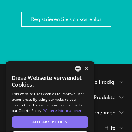
Registrieren Sie sich kostenlos
×
Diese Webseite verwendet
ENGLISH
Testen Sie Prodigi
Cookies.
GERMAN
Verpackungsbeilagen
This website uses cookies to improve user
Produkte
experience. By using our website you
Prodigi Pro
consent to all cookies in accordance with
Musterpackung
our Cookie Policy.
Weitere Informationen
Unternehmen
Druck API
anfordern
Prodigi Group
ALLE AKZEPTIEREN
Über
Ecommerce integrations
Drucke & Poster
hi@prodigi.com
Hilfe