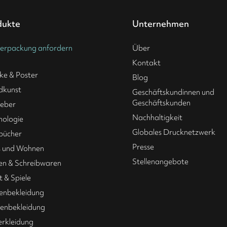
dukte
Unternehmen
erpackung anfordern
Über
Kontakt
ke & Poster
Blog
dkunst
Geschäftskundinnen und
Geschäftskunden
leber
Nachhaltigkeit
nologie
Globales Drucknetzwerk
bücher
Presse
 und Wohnen
Stellenangebote
en & Schreibwaren
t & Spiele
enbekleidung
nbekleidung
erkleidung