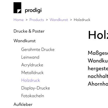
Home
Products
Wandkunst
Holzdruck
Hol
Drucke & Poster
Wandkunst
Gerahmte Drucke
Maßgesc
Leinwand
Wandkun
Acryldrucke
hergestel
Metalldruck
nachhalt
Holzdruck
Ahornho
Display-Drucke
Fotokacheln
Aufkleber