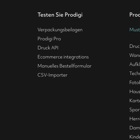
Testen Sie Prodigi
Pro
Verpackungsbeilagen
Must
Prodigi Pro
Druc
Druck API
Wan
Ecommerce integrations
Aufk
Manuelles Bestellformular
Tech
CSV-Importer
Foto
Haus
Kart
Spor
Herr
Dame
Kind