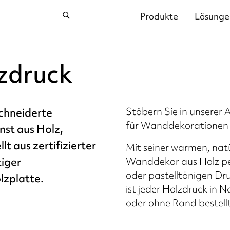
Produkte
Lösunge
zdruck
Stöbern Sie in unsere
hneiderte
für Wanddekorationen 
st aus Holz,
lt aus zertifizierter
Mit seiner warmen, natü
iger
Wanddekor aus Holz per
oder pastelltönigen Dru
lzplatte.
ist jeder Holzdruck in 
oder ohne Rand bestell