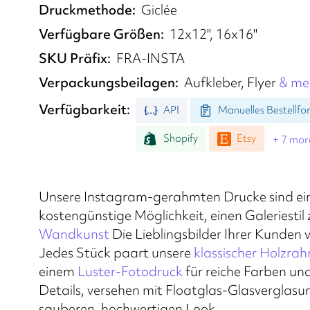
Druckmethode
Giclée
Verfügbare Größen
12x12", 16x16"
SKU Präfix
FRA-INSTA
Verpackungsbeilagen
Aufkleber, Flyer
& me
Verfügbarkeit
API
Manuelles Bestellfo
Shopify
Etsy
+ 7 mor
Unsere Instagram-gerahmten Drucke sind ei
kostengünstige Möglichkeit, einen Galeriestil
Wandkunst
Die Lieblingsbilder Ihrer Kunden
Jedes Stück paart unsere
klassischer Holzra
einem
Luster-Fotodruck
für reiche Farben un
Details, versehen mit Floatglas-Glasverglasun
sauberen, hochwertigen Look.