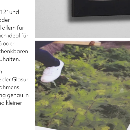
x12” und
oder
 allem für
ich ideal für
6 oder
eschenkbaren
uhalten.
n
 der Glasur
rrahmens.
ng genau in
d kleiner