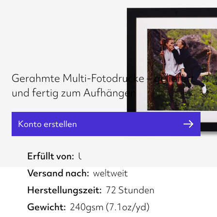
Gerahmte Multi-Fotodrucke – geliefert
und fertig zum Aufhängen
Konto erstellen
Erfüllt von
UK, EU
Versand nach
weltweit
Herstellungszeit
72 Stunden
Gewicht
240gsm (7.1oz/yd)