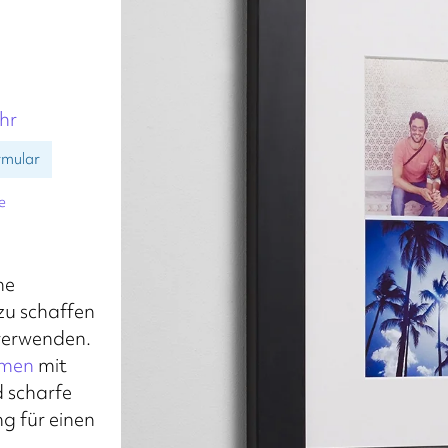
hr
rmular
e
ne
 zu schaffen
 verwenden.
hmen
mit
d scharfe
g für einen