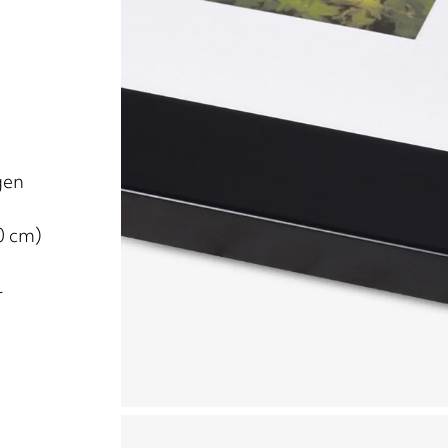
gen
0 cm)
r