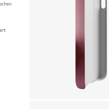
fachen
ert