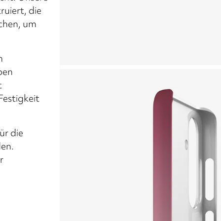
uiert, die
chen, um
n
ben
t
Festigkeit
ür die
den.
r