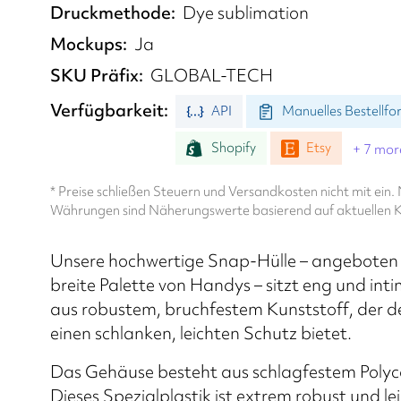
Druckmethode
Dye sublimation
Mockups
Ja
SKU Präfix
GLOBAL-TECH
Verfügbarkeit
API
Manuelles Bestellfo
Shopify
Etsy
+ 7 mor
* Preise schließen Steuern und Versandkosten nicht mit ein
Währungen sind Näherungswerte basierend auf aktuellen K
Unsere hochwertige Snap-Hülle – angeboten 
breite Palette von Handys – sitzt eng und inti
aus robustem, bruchfestem Kunststoff, der 
einen schlanken, leichten Schutz bietet.
Das Gehäuse besteht aus schlagfestem Poly
Dieses Spezialplastik ist extrem robust und le