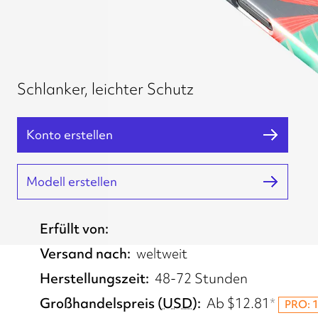
Schlanker, leichter Schutz
Konto erstellen
Modell erstellen
Erfüllt von
UK, EU, US, AU, KR
Versand nach
weltweit
Herstellungszeit
48-72 Stunden
Großhandelspreis
(
USD
)
Ab
$12.81
*
PRO: 