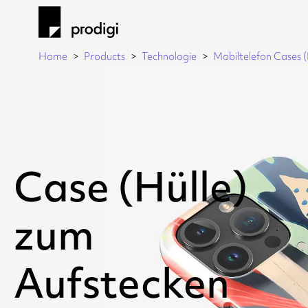
Home
Products
Technologie
Mobiltelefon Cases 
Case (Hülle)
zum
Aufstecken