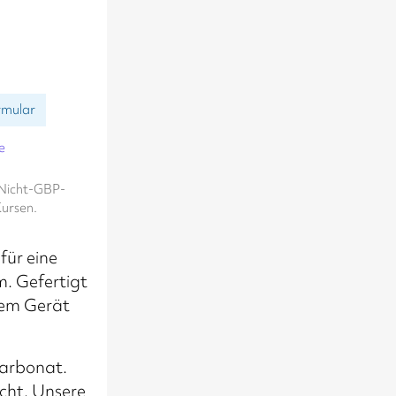
rmular
e
. Nicht-GBP-
ursen.
für eine
m. Gefertigt
dem Gerät
carbonat.
icht. Unsere