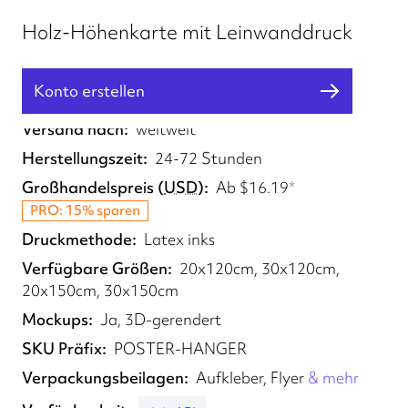
Holz-Höhenkarte mit Leinwanddruck
Konto erstellen
Erfüllt von
UK, EU, US
Versand nach
weltweit
Herstellungszeit
24-72 Stunden
Großhandelspreis
(
USD
)
Ab
$16.19
*
PRO: 15% sparen
Druckmethode
Latex inks
Verfügbare Größen
20x120cm, 30x120cm,
20x150cm, 30x150cm
Mockups
Ja, 3D-gerendert
SKU Präfix
POSTER-HANGER
Verpackungsbeilagen
Aufkleber, Flyer
& mehr