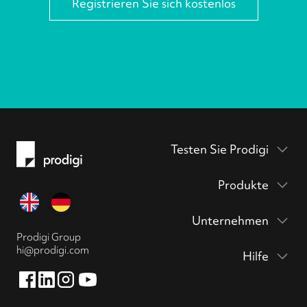
Registrieren Sie sich kostenlos
Testen Sie Prodigi
Verpackungsbeilagen
Produkte
Prodigi Pro
Musterpackung
Unternehmen
Druck API
anfordern
Prodigi Group
Über
Ecommerce integrations
Drucke & Poster
hi@prodigi.com
Hilfe
Kontakt
Manuelles
Wandkunst
Kontakt
Bestellformular
Blog
Aufkleber
Einstieg
CSV-Importer