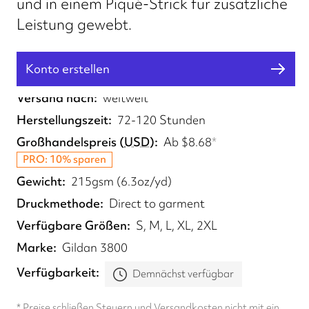
und in einem Piqué-Strick für zusätzliche
Leistung gewebt.
Konto erstellen
Erfüllt von
UK
Versand nach
weltweit
Herstellungszeit
72-120 Stunden
Großhandelspreis
(
USD
)
Ab
$8.68
*
PRO: 10% sparen
Gewicht
215gsm (6.3oz/yd)
Druckmethode
Direct to garment
Verfügbare Größen
S, M, L, XL, 2XL
Marke
Gildan 3800
Verfügbarkeit
Demnächst verfügbar
* Preise schließen Steuern und Versandkosten nicht mit ein.