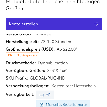
Maßgefertigte Teppiche in rechteckigen
Größen
Konto erstellen
Erfüllt von
US
Versand nach
weltweit
Herstellungszeit
72-120 Stunden
Großhandelspreis
(
USD
)
Ab
$22.00
*
PRO: 15% sparen
Druckmethode
Dye sublimation
Verfügbare Größen
2x3’ & 4x6’
SKU Präfix
GLOBAL-RUG-IND
Verpackungsbeilagen
Kostenloser Lieferschein
Verfügbarkeit
API
Manuelles Bestellformular