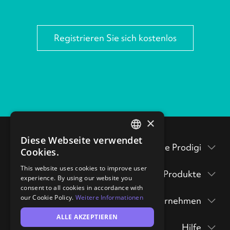
Registrieren Sie sich kostenlos
×
Diese Webseite verwendet
ENGLISH
Testen Sie Prodigi
Cookies.
GERMAN
Verpackungsbeilagen
This website uses cookies to improve user
Produkte
experience. By using our website you
Prodigi Pro
consent to all cookies in accordance with
Musterpackung
our Cookie Policy.
Weitere Informationen
Unternehmen
Druck API
anfordern
Prodigi Group
ALLE AKZEPTIEREN
Über
Ecommerce integrations
Drucke & Poster
hi@prodigi.com
Hilfe