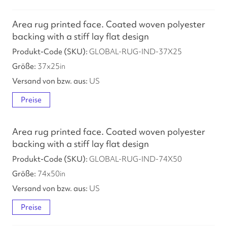
Area rug printed face. Coated woven polyester
backing with a stiff lay flat design
GLOBAL-RUG-IND-37X25
37
x
25
in
US
Preise
Area rug printed face. Coated woven polyester
backing with a stiff lay flat design
GLOBAL-RUG-IND-74X50
74
x
50
in
US
Preise