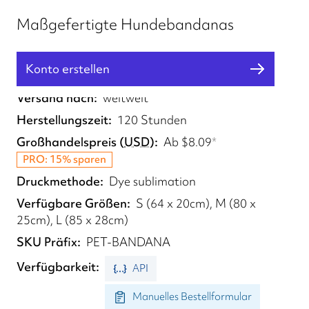
Maßgefertigte Hundebandanas
Konto erstellen
Erfüllt von
UK
Versand nach
weltweit
Herstellungszeit
120 Stunden
Großhandelspreis
(
USD
)
Ab
$8.09
*
PRO: 15% sparen
Druckmethode
Dye sublimation
Verfügbare Größen
S (64 x 20cm), M (80 x
25cm), L (85 x 28cm)
SKU Präfix
PET-BANDANA
Verfügbarkeit
API
Manuelles Bestellformular