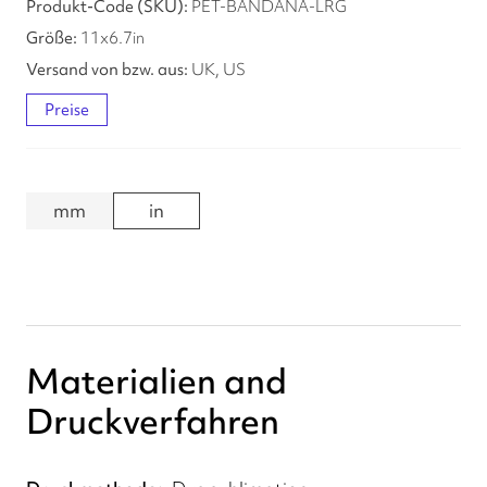
PET-BANDANA-LRG
11
x
6.7
in
UK, US
Preise
mm
in
Materialien and
Druckverfahren