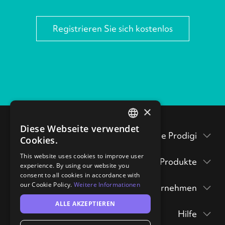
Registrieren Sie sich kostenlos
×
Diese Webseite verwendet
ENGLISH
Testen Sie Prodigi
Cookies.
GERMAN
Verpackungsbeilagen
This website uses cookies to improve user
Produkte
experience. By using our website you
Prodigi Pro
consent to all cookies in accordance with
Musterpackung
our Cookie Policy.
Weitere Informationen
Unternehmen
Druck API
anfordern
Prodigi Group
ALLE AKZEPTIEREN
Über
Ecommerce integrations
Drucke & Poster
hi@prodigi.com
Hilfe
Kontakt
Manuelles
Wandkunst