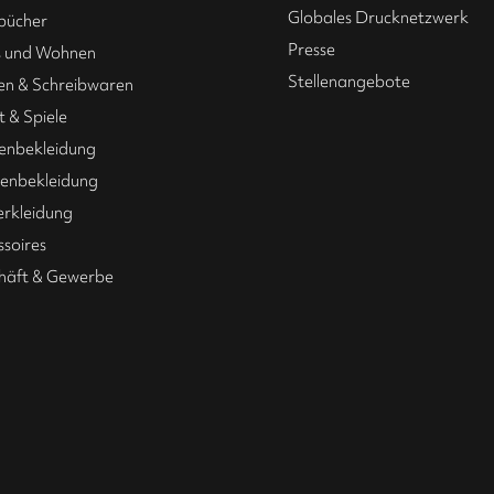
Globales Drucknetzwerk
bücher
Presse
 und Wohnen
Stellenangebote
en & Schreibwaren
t & Spiele
enbekleidung
nbekleidung
erkleidung
ssoires
häft & Gewerbe