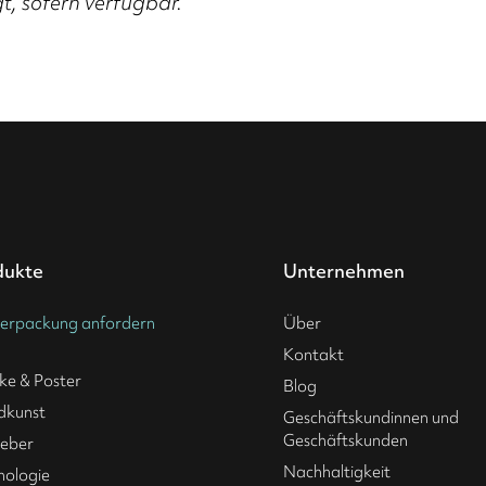
t, sofern verfügbar.
dukte
Unternehmen
erpackung anfordern
Über
Kontakt
ke & Poster
Blog
dkunst
Geschäftskundinnen und
Geschäftskunden
leber
Nachhaltigkeit
nologie