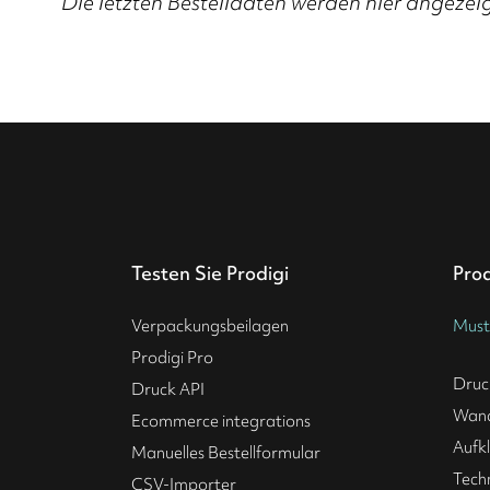
Die letzten Bestelldaten werden hier angezeig
Testen Sie Prodigi
Pro
Verpackungsbeilagen
Must
Prodigi Pro
Druc
Druck API
Wan
Ecommerce integrations
Aufk
Manuelles Bestellformular
Tech
CSV-Importer