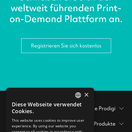
weltweit führenden Print-
on-Demand Plattform an.
Registrieren Sie sich kostenlos
×
Diese Webseite verwendet
ENGLISH
Testen Sie Prodigi
Cookies.
GERMAN
Verpackungsbeilagen
This website uses cookies to improve user
Produkte
experience. By using our website you
Prodigi Pro
consent to all cookies in accordance with