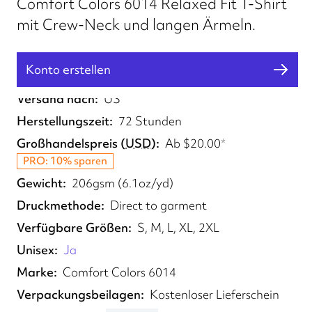
Comfort Colors 6014 Relaxed Fit T-Shirt
mit Crew-Neck und langen Ärmeln.
Konto erstellen
Erfüllt von
US
Versand nach
US
Herstellungszeit
72 Stunden
Großhandelspreis
(
USD
)
Ab
$20.00
*
PRO: 10% sparen
Gewicht
206gsm (6.1oz/yd)
Druckmethode
Direct to garment
Verfügbare Größen
S, M, L, XL, 2XL
Unisex
Ja
Marke
Comfort Colors 6014
Verpackungsbeilagen
Kostenloser Lieferschein