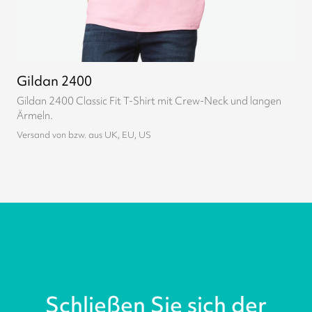
Gildan 2400
Gildan 2400 Classic Fit T-Shirt mit Crew-Neck und langen
Ärmeln.
Versand von bzw. aus UK, EU, US
Schließen Sie sich der