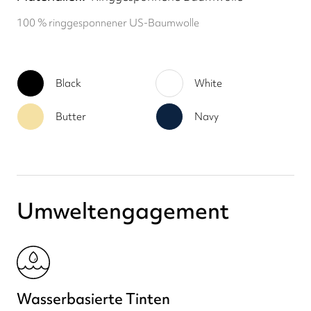
100 % ringgesponnener US-Baumwolle
Black
White
Butter
Navy
Umweltengagement
Wasserbasierte Tinten